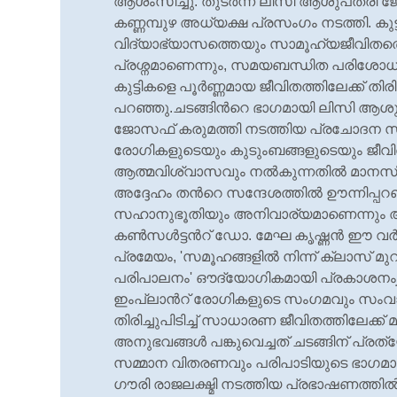
ആശംസിച്ചു. തുടര്‍ന്ന് ലിസി ആശുപത്രി ജോ
കണ്ണമ്പുഴ അധ്യക്ഷ പ്രസംഗം നടത്തി. കുട
വിദ്യാഭ്യാസത്തെയും സാമൂഹ്യജീവിതത്ത
പ്രശ്നമാണെന്നും, സമയബന്ധിത പരിശോധ
കുട്ടികളെ പൂര്‍ണ്ണമായ ജീവിതത്തിലേക്ക് തിര
പറഞ്ഞു.ചടങ്ങിന്‍റെ ഭാഗമായി ലിസി ആശുപത
ജോസഫ് കരുമത്തി നടത്തിയ പ്രചോദന സന
രോഗികളുടെയും കുടുംബങ്ങളുടെയും ജീവിതത
ആത്മവിശ്വാസവും നല്‍കുന്നതില്‍ മാനസിക 
അദ്ദേഹം തന്‍റെ സന്ദേശത്തില്‍ ഊന്നിപ്പറ
സഹാനുഭൂതിയും അനിവാര്യമാണെന്നും അദ്ദേഹം
കണ്‍സള്‍ട്ടന്‍റ് ഡോ. മേഘ കൃഷ്ണന്‍ ഈ വര
പ്രമേയം, 'സമൂഹങ്ങളില്‍ നിന്ന് ക്ലാസ് മുറ
പരിപാലനം' ഔദ്യോഗികമായി പ്രകാശനംڔ ചെയ്തു. തുടര്‍ന്ന് പോസ്റ്റ് കോക്ലിയര്‍
ഇംപ്ലാന്‍റ് രോഗികളുടെ സംഗമവും സംവാദ
തിരിച്ചുപിടിച്ച് സാധാരണ ജീവിതത്തിലേക്ക
അനുഭവങ്ങള്‍ പങ്കുവെച്ചത് ചടങ്ങിന് പ്രത
സമ്മാന വിതരണവും പരിപാടിയുടെ ഭാഗമായി 
ഗൗരി രാജലക്ഷ്മി നടത്തിയ പ്രഭാഷണത്തില്