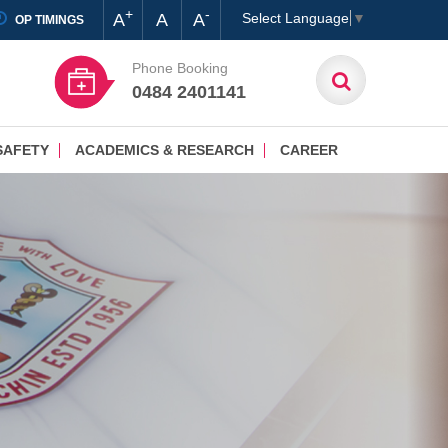
+
-
A
A
A
Select Language
▼
OP TIMINGS
Phone Booking
0484 2401141
SAFETY
ACADEMICS & RESEARCH
CAREER