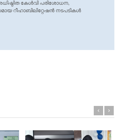
ള്‍ അധിഷ്ഠിത കേള്‍വി പരിശോധന,
്യമായ റീഹാബിലിറ്റേഷന്‍ നടപടികള്‍