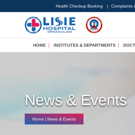
Health Checkup Booking
|
Complaints
HOME
INSTITUTES & DEPARTMENTS
DOC
News & Events
Home
| News & Events