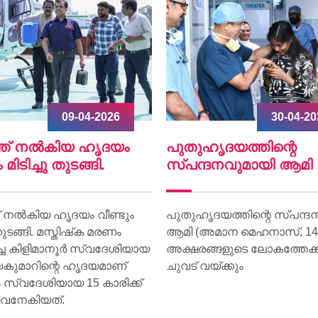
30-04-2026
07-04-20
ൃദയത്തിന്റെ
World Health Day 202
ദനവുമായി ആമി
World Health Day 2026 was o
on 07 April at Lisie Hospital u
ദയത്തിന്റെ സ്പന്ദനവുമായി
theme “Together for Health.
മാന മെഹനാസ്, 14) ഇനി
ങളുടെ ലോകത്തേക്ക് വീണ്ടും
യ്ക്കും