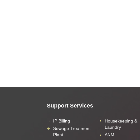
Support Services
IP Billing
Housekeeping &
Laundry
Sewage Treatment
Plant
ANM