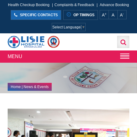
Health Checkup Booking
|
Complaints & Feedback
|
Advance Booking
+
-
A
A
A
SPECIFIC CONTACTS
OP TIMINGS
Select Language
▼
MENU
Home
| News & Events