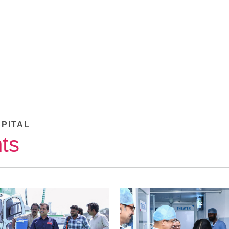
SPITAL
ts