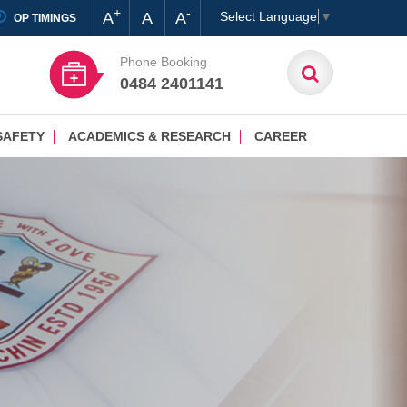
+
-
A
A
A
Select Language
▼
OP TIMINGS
Phone Booking
0484 2401141
SAFETY
ACADEMICS & RESEARCH
CAREER