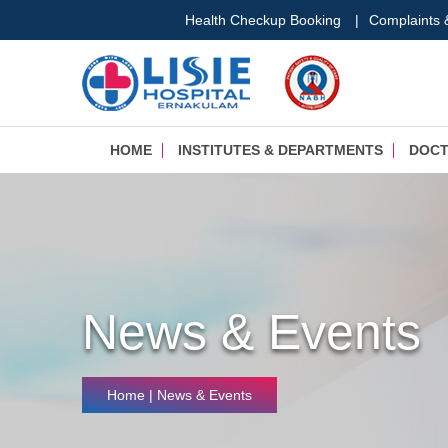
Health Checkup Booking
|
Complaints
HOME
INSTITUTES & DEPARTMENTS
DOC
News & Events
Home
| News & Events