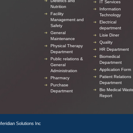
Dietetics and
IT Services
Nutrition
Information
Facility
Technology
Management and
Electrical
Safety
department
General
Lisie Diner
Maintenance
Quality
Physical Therapy
HR Department
Department
Biomedical
Public relations &
Department
General
Application Form
Administration
Patient Relations
Pharmacy
Department
Purchase
Bio Medical Wast
Department
Report
Meridian Solutions Inc