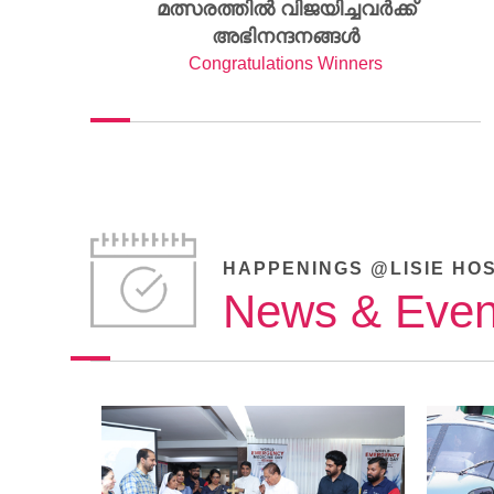
മത്സരത്തിൽ വിജയിച്ചവർക്ക്
അഭിനന്ദനങ്ങൾ
Congratulations Winners
HAPPENINGS @LISIE HO
News & Even