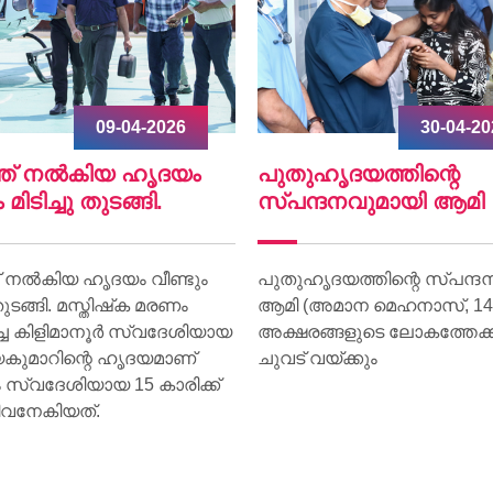
30-04-2026
07-04-2
ഹൃദയത്തിന്റെ
World Health Day 202
്ദനവുമായി ആമി
World Health Day 2026 was 
on 07 April at Lisie Hospital 
ദയത്തിന്റെ സ്പന്ദനവുമായി
theme “Together for Health.
അമാന മെഹനാസ്, 14) ഇനി
്ങളുടെ ലോകത്തേക്ക് വീണ്ടും
യ്ക്കും