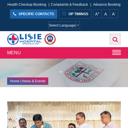
Health Checkup Booking
|
Complaints & Feedback
|
Advance Booking
+
-
A
A
A
SPECIFIC CONTACTS
OP TIMINGS
Select Language
▼
MENU
Home
| News & Events