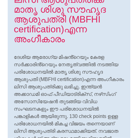
മാതൃ ശിശു സൗഹൃദ
ആശുപത്രി (MBFHI
certification)എന്ന
അംഗീകാരം
ദേശിയ ആരോഗ്യ മിഷൻ്റെയും കേരള
സര്
ക്കാരിൻ്റെയും നേതൃത്വത്തില്
നടത്തിയ
പരിശോധനയില്
മാതൃ ശിശു സൗഹൃദ
ആശുപതി (MBFHI certification)എന്ന അംഗീകാരം
ലിസി ആശുപത്രിക്കു ലഭിച്ചു. ഇന്ത്യന്
അക്കാഡമി ഓഫ് പീഡിയാട്രിക്സ്, നഴ്‌സിംഗ്
അസോസിയേഷന്
തുടങ്ങിയ വിവിധ
സംഘടനകളും ഈ പരിശോധനയില്
പങ്കാളികള്
ആയിരുന്നു. 130 check points ഉള്ള
പരിശോധനയില്
മികച്ച വിജയം തന്നെയാണ്
ലിസി ആശുപത്രി കരസ്ഥമാക്കിയത്. നവജാത