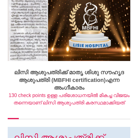
ലിസി ആശുപത്രിക്ക് മാതൃ ശിശു സൗഹൃദ
ആശുപത്രി (MBFHI certification)എന്ന
അംഗീകാരം
130 check points ഉള്ള പരിശോധനയില്‍ മികച്ച വിജയം
തന്നെയാണ് ലിസി ആശുപത്രി കരസ്ഥമാക്കിയത്
ലിസി ആശുപത്രിക്ക്