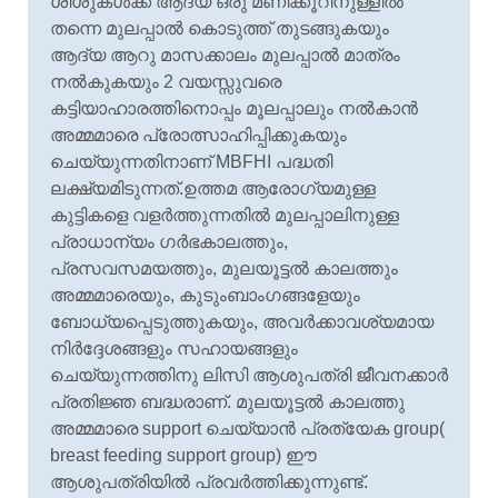
ശിശുകള്
ക്ക് ആദ്യ ഒരു മണിക്കൂറിനുള്ളില്
തന്നെ മുലപ്പാല്
കൊടുത്ത് തുടങ്ങുകയും
ആദ്യ ആറു മാസക്കാലം മുലപ്പാല്
മാത്രം
നല്
കുകയും 2 വയസ്സുവരെ
കട്ടിയാഹാരത്തിനൊപ്പം മൂലപ്പാലും നല്
കാന്
അമ്മമാരെ പ്രോത്സാഹിപ്പിക്കുകയും
ചെയ്യുന്നതിനാണ് MBFHI പദ്ധതി
ലക്ഷ്യമിടുന്നത്.ഉത്തമ ആരോഗ്യമുള്ള
കുട്ടികളെ വളര്
ത്തുന്നതില്
മുലപ്പാലിനുള്ള
പ്രാധാന്യം ഗര്
ഭകാലത്തും,
പ്രസവസമയത്തും, മുലയൂട്ടല്
കാലത്തും
അമ്മമാരെയും, കുടുംബാംഗങ്ങളേയും
ബോധ്യപ്പെടുത്തുകയും, അവര്
ക്കാവശ്യമായ
നിര്
ദ്ദേശങ്ങളും സഹായങ്ങളും
ചെയ്യുന്നത്തിനു ലിസി ആശുപത്രി ജീവനക്കാര്
പ്രതിജ്ഞ ബദ്ധരാണ്. മുലയൂട്ടല്
കാലത്തു
അമ്മമാരെ support ചെയ്യാന്
പ്രത്യേക group(
breast feeding support group) ഈ
ആശുപത്രിയില്
പ്രവര്
ത്തിക്കുന്നുണ്ട്.