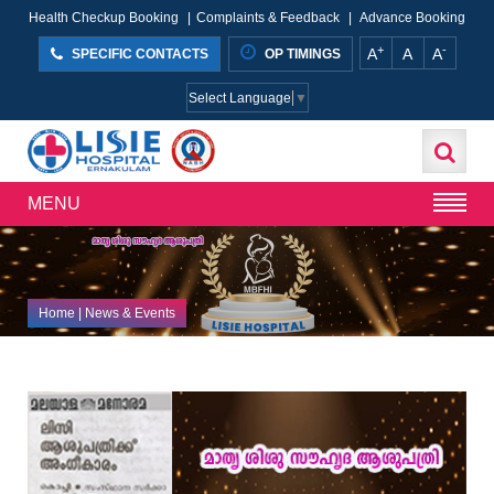
Health Checkup Booking
|
Complaints & Feedback
|
Advance Booking
+
-
A
A
A
SPECIFIC CONTACTS
OP TIMINGS
Select Language
▼
MENU
Home
| News & Events