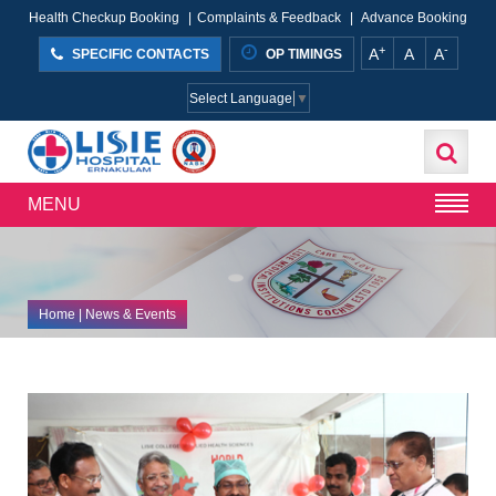
Health Checkup Booking
|
Complaints & Feedback
|
Advance Booking
+
-
A
A
A
SPECIFIC CONTACTS
OP TIMINGS
Select Language
▼
MENU
Home
| News & Events