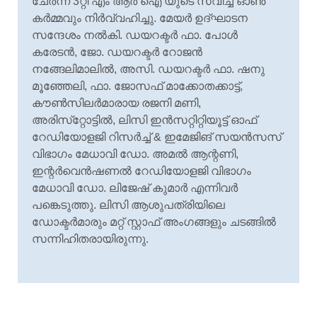
ചേര്‍ന്ന് 3റ്റി എം ആര്‍ ഐ യുടെ സ്വിച്ച് ഓണ്‍
കര്‍മ്മവും നിര്‍വ്വഹിച്ചു. മേയര്‍ ഉദ്ഘാടന
സന്ദേശം നല്‍കി. ഡയറക്ടര്‍ ഫാ. പോള്‍
കരേടന്‍, ജോ. ഡയറക്ടര്‍ റോജന്‍
നങ്ങേലിമാലില്‍, അസി. ഡയറക്ടര്‍ ഫാ. ഷനു
മൂഞ്ഞേലി, ഫാ. ജോസഫ് മാക്കോതക്കാട്ട്,
കൗണ്‍സിലര്‍മാരായ രജനി മണി,
അരിസ്‌റ്റോട്ടില്‍, ലിസി ഇന്‍സറ്റിറ്റിയൂട്ട് ഓഫ്
റേഡിയോളജി റിസര്‍ച്ച് & ഇമേജിങ് സയന്‍സസ്
വിഭാഗം മേധാവി ഡോ. അമല്‍ ആന്റണി,
ഇന്റര്‍വെന്‍ഷണല്‍ റേഡിയോളജി വിഭാഗം
മേധാവി ഡോ. ലിജേഷ് കുമാര്‍ എന്നിവര്‍
പങ്കെടുത്തു. ലിസി ആശുപത്രിയിലെ
ഡോക്ടര്‍മാരും മറ്റ് സ്റ്റാഫ് അംഗങ്ങളും ചടങ്ങില്‍
സന്നിഹിതരായിരുന്നു.