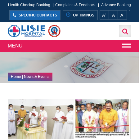
Health Checkup Booking
|
Complaints & Feedback
|
Advance Booking
+
-
A
A
A
SPECIFIC CONTACTS
OP TIMINGS
MENU
Home
| News & Events