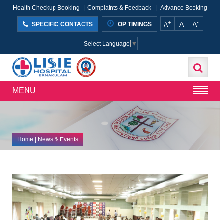
Health Checkup Booking
|
Complaints & Feedback
|
Advance Booking
+
-
A
A
A
SPECIFIC CONTACTS
OP TIMINGS
Select Language
▼
MENU
Home
| News & Events