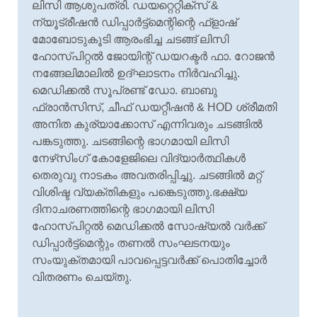
ലിസി ആശുപത്രി. ഡയറ്റെറ്റിക്‌സ് &
ന്യൂട്രീഷന്
ഡിപ്പാര്
ട്ട്‌മെന്റിന്റെ ഫ്‌ളാഷ്
മോബോടുകൂടി ആരംഭിച്ച ചടങ്ങ് ലിസി
ഹോസ്പിറ്റല്
ജോയിന്റ് ഡയറക്ടര്
ഫാ. റോജന്
നങ്ങേലിമാലില്
ഉദ്ഘാടനം നിര്
വഹിച്ചു.
മെഡിക്കല്
സൂപ്രണ്ട് ഡോ. ബാബു
ഫ്രാന്
സിസ്, ചീഫ് ഡയറ്റീഷന്
& HOD ശ്രീമതി
അനിത കുര്യാക്കോസ് എന്നിവരും ചടങ്ങില്
പങ്കടുത്തു. ചടങ്ങിന്റെ ഭാഗമായി ലിസി
നേഴ്‌സിംഗ് കോളേജിലെ വിദ്യാര്
ത്ഥികള്
തെരുവു നാടകം അവതരിപ്പിച്ചു. ചടങ്ങില്
മറ്റ്‌
വിശിഷ്ട വ്യക്തികളും പങ്കെടുത്തു.ഭക്ഷ്യ
ദിനാചരണത്തിന്റെ ഭാഗമായി ലിസി
ഹോസ്പിറ്റല്
മെഡിക്കല്
സോഷ്യല്
വര്
ക്ക്
ഡിപ്പാര്
ട്ട്‌മെന്റും തണല്
സംഘടനയും
സംയുക്തമായി പാവപ്പെട്ടവര്
ക്ക് പൊതിച്ചോര്
വിതരണം ചെയ്തു.