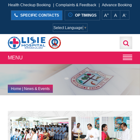
Health Checkup Booking
|
Complaints & Feedback
|
Advance Booking
+
-
A
A
A
SPECIFIC CONTACTS
OP TIMINGS
Select Language
▼
MENU
Home
| News & Events