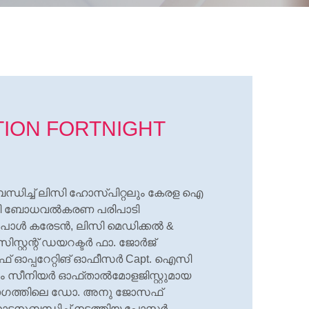
TION FORTNIGHT
ധിച്ച് ലിസി ഹോസ്പിറ്റലും കേരള ഐ
 ബോധവല്‍കരണ പരിപാടി
ോള്‍ കരേടന്‍, ലിസി മെഡിക്കല്‍ &
്റ്റന്റ് ഡയറക്ടര്‍ ഫാ. ജോര്‍ജ്
ചീഫ് ഓപ്പറേറ്റിങ് ഓഫീസര്‍ Capt. ഐസി
സീനിയര്‍ ഓഫ്താല്‍മോളജിസ്റ്റുമായ
ിഭാഗത്തിലെ ഡോ. അനു ജോസഫ്
ോടനുബന്ധിച്ച് നടത്തിയ പോസ്റ്റര്‍