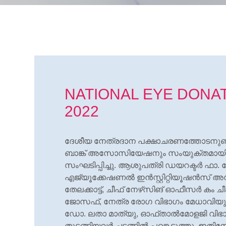
NATIONAL EYE DONA
2022
ദേശീയ നേത്രദാന പക്ഷാചരണത്തോടനുബന്
ബാങ്ക് അസോസിയേഷനും സംയുക്തമായി
സംഘടിപ്പിച്ചു. ആശുപത്രി ഡയറക്ടര്‍ ഫാ. പ
എജ്യൂക്കേഷണല്‍ ഇന്‍സ്റ്റിറ്റിയൂഷന്‍സ് അസിസ
തേലക്കാട്ട്, ചീഫ് നേഴ്‌സിങ് ഓഫീസര്‍ കം 
ജോസഫ്, നേത്ര രോഗ വിഭാഗം മേധാവിയും 
ഡോ. ലതാ മാത്യു, ഓഫ്താല്‍മോളജി വ
തുടങ്ങിയവര്‍ ചടങ്ങില്‍ പങ്കെടുത്തു. ഇതിന