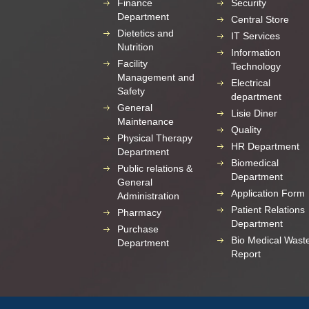
Finance
Security
Department
Central Store
Dietetics and
IT Services
Nutrition
Information
Facility
Technology
Management and
Electrical
Safety
department
General
Lisie Diner
Maintenance
Quality
Physical Therapy
HR Department
Department
Biomedical
Public relations &
Department
General
Application Form
Administration
Patient Relations
Pharmacy
Department
Purchase
Bio Medical Wast
Department
Report