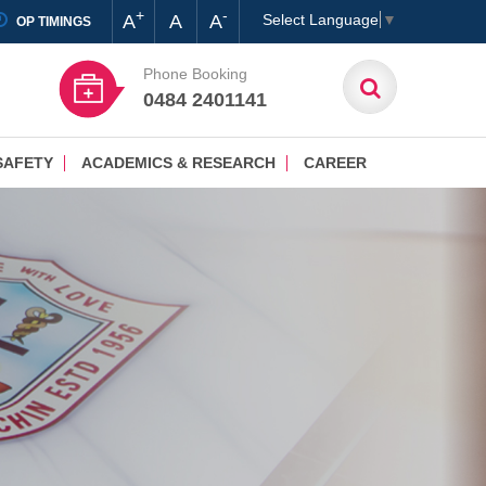
+
-
A
A
A
Select Language
▼
OP TIMINGS
Phone Booking
0484 2401141
SAFETY
ACADEMICS & RESEARCH
CAREER