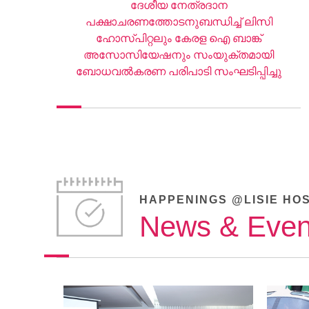
ദേശീയ നേത്രദാന
പക്ഷാചരണത്തോടനുബന്ധിച്ച് ലിസി
ഹോസ്പിറ്റലും കേരള ഐ ബാങ്ക്
അസോസിയേഷനും സംയുക്തമായി
ബോധവല്‍കരണ പരിപാടി സംഘടിപ്പിച്ചു
HAPPENINGS @LISIE HO
News & Even