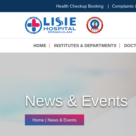
Health Checkup Booking
|
Complaints
HOME
INSTITUTES & DEPARTMENTS
DOC
News & Events
Home
| News & Events