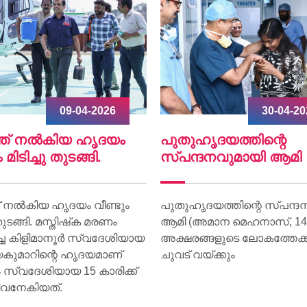
30-04-2026
07-04-
ഹൃദയത്തിന്റെ
World Health Day 20
്ദനവുമായി ആമി
World Health Day 2026 was
on 07 April at Lisie Hospital 
ൃദയത്തിന്റെ സ്പന്ദനവുമായി
theme “Together for Health.
അമാന മെഹനാസ്, 14) ഇനി
ങ്ങളുടെ ലോകത്തേക്ക് വീണ്ടും
വയ്ക്കും